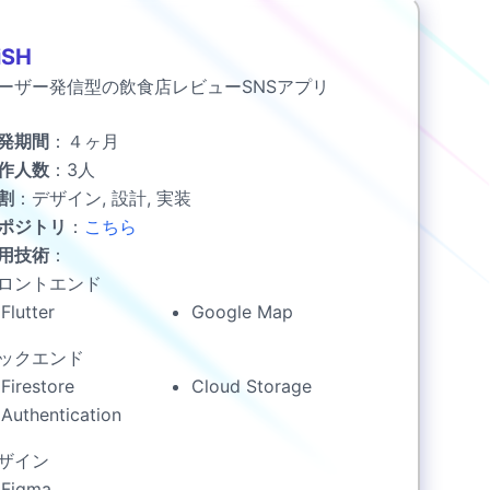
iSH
ーザー発信型の飲食店レビューSNSアプリ
発期間
：
４ヶ月
作人数
：
3
人
割
：
デザイン, 設計, 実装
ポジトリ
：
こちら
用技術
：
ロントエンド
Flutter
Google Map
ックエンド
Firestore
Cloud Storage
Authentication
ザイン
Figma