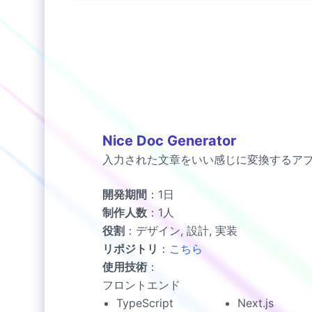
Nice Doc Generator
入力された文章をいい感じに変換するア
開発期間
：
1日
制作人数
：
1
人
役割
：
デザイン, 設計, 実装
リポジトリ
：
こちら
使用技術
：
フロントエンド
TypeScript
Next.js