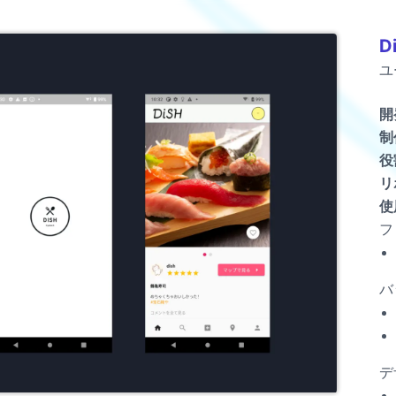
D
ユ
開
制
役
リ
使
フ
バ
デ